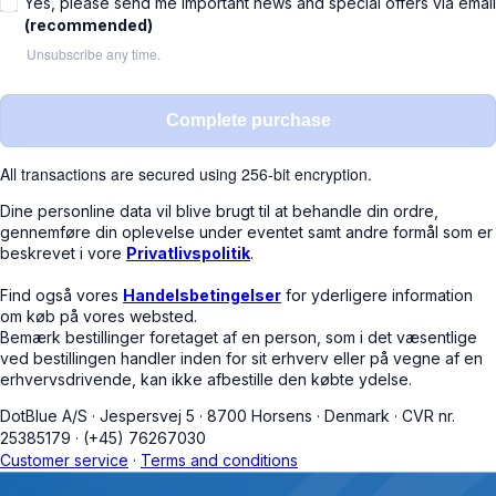
Yes, please send me important news and special offers via email
(recommended)
Unsubscribe any time.
Complete purchase
All transactions are secured using 256-bit encryption.
Dine personline data vil blive brugt til at behandle din ordre,
gennemføre din oplevelse under eventet samt andre formål som er
beskrevet i vore
Privatlivspolitik
.
Find også vores
Handelsbetingelser
for yderligere information
om køb på vores websted.
Bemærk bestillinger foretaget af en person, som i det væsentlige
ved bestillingen handler inden for sit erhverv eller på vegne af en
erhvervsdrivende, kan ikke afbestille den købte ydelse.
DotBlue A/S
·
Jespersvej 5
·
8700 Horsens
·
Denmark
·
CVR nr.
25385179
·
(+45) 76267030
Customer service
·
Terms and conditions