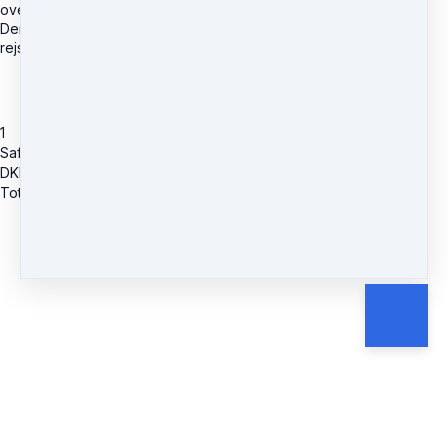
overførbar til en anden virksomhed.
Derudover dækker Safety Ticket ikke eventuelle projekt- eller
rejseudgifter.
1
Safety Ticket - 10 Hours of Support
DKK
12,500
Total due
DKK
12,500