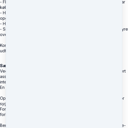
- Fleksibilitet, hvor du vælger, hvornår du vil bruge de timer du har
købt.
- Hurtig svar på kritiske spørgsmål, hvilket giver dig tid til andre
opgaver.
- Hjælp til forståelse af komplicerede sikkerhedsforskrifter.
- Sikre at sikkerhedsstandarder bliver overholdt, så du undgår dyre
overraskelser.
Kort sagt får du hurtig og professionel håndtering af dine
udfordringer inden for Functional Safety.
Særlige betingelser
Ved at købe vores Safety Ticket får du glæde af 10 timers ekspert
assistance, hvor forbrugt tid bliver modregnet i 15-minutters
intervaller.
En Safety Ticket er gyldig i 12 måneder fra købsdatoen.
Opgaver vil blive påbegyndt inden for en uge, med forbehold for
sygdom, ferie og helligdage.
For arbejde som skal udføres udenfor normal arbejdstid, vil
forbrugt tid tælle dobbelt.
Bemærk venligst, at en Safety Ticket er ikke-refunderbar og ikke-