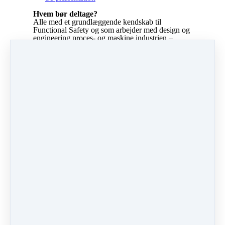
Hvem bør deltage?
Alle med et grundlæggende kendskab til
Functional Safety og som arbejder med design og
engineering proces- og maskine industrien –
herunder også ledere, projektledere, ingeniører,
operatører, supervisorer m.v.
Undervisningsform
Online præsentation på dansk, med en samlet
varighed på ca. 5 minutter.
Indlægsholder
Søren Rønsberg, TÜV Rheinland Functional
Safety Engineer (SIS).
Samarbejde
Præsentationen er udgivet i samarbejde med
Global Functional Safety ApS.
Del
Send indlæg
Del
Pin